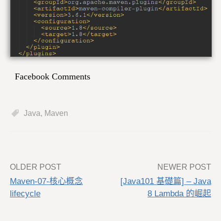
Facebook Comments
Java
,
Maven
Post
OLDER POST
NEWER POST
Maven-07-核心概念
[Java101 基礎篇] – Java
navigation
lifecycle
8 Lambda 的崛起