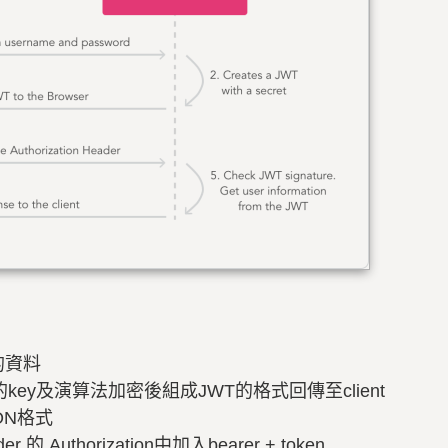
的資料
的key及演算法加密後組成JWT的格式回傳至client
SON格式
der 的 Authorization中加入bearer + token