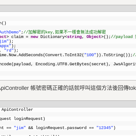
n
(
)
AuthDemo"
;
//加解密的key,如果不一樣會無法成功解密
ect
>
claim
=
new
Dictionary
<
string
,
Object
>
(
)
;
//payloa
jim"
)
;
appx"
)
;
,
"rd"
)
;
ime
.
Now
.
AddSeconds
(
Convert
.
ToInt32
(
"100"
)
)
.
ToString
(
)
)
;
/
ncode
(
payload
,
Encoding
.
UTF8
.
GetBytes
(
secret
)
,
JwsAlgori
ler : ApiController 帳號密碼正確的話就呼叫這個方法後回傳tok
ApiController
quest 
loginRequest
)
nt
==
"jim"
&&
loginRequest
.
password
==
"12345"
)