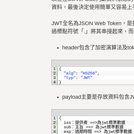
資料，最後決定使用簡單又容易上
JWT全名為JSON Web Token
過標點符號「.」將其串接起來，而這
header包含了加密演算法及t
1
{
2
"alg"
:
"HS256"
,
3
"typ"
:
"JWT"
4
}
payload主要是存放資料包
1
{
2
iss
：提供者
==
>
為
jwt
標準數據
3
sub
：主旨
==
>
為
jwt
標準數據
4
exp
：過期時間
==
>
為
jwt
標準數據