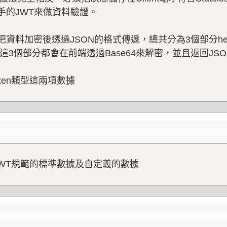
手的JWT來做資料驗證。
，是把資料加密後透過JSON的格式傳遞，總共分為3個部分header
3個部分都會在前端透過Base64來解密，並且返回JS
oken類型這兩項數據
含JWT規範的標準數據及自定義的數據