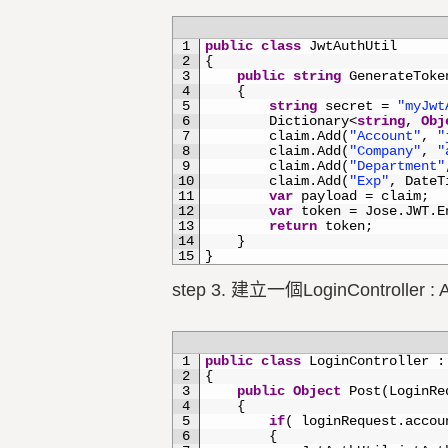
1
public
class
JwtAuthUtil
2
{
3
public
string
GenerateToke
4
{
5
string
secret
=
"myJwt
6
Dictionary
<
string
,
Obj
7
claim
.
Add
(
"Account"
,
"
8
claim
.
Add
(
"Company"
,
"
9
claim
.
Add
(
"Department"
10
claim
.
Add
(
"Exp"
,
DateT
11
var
payload
=
claim
;
12
var
token
=
Jose
.
JWT
.
E
13
return
token
;
14
}
15
}
step 3. 建立一個LoginControl
1
public
class
LoginController
:
2
{
3
public
Object
Post
(
LoginRe
4
{
5
if
(
loginRequest
.
accou
6
{