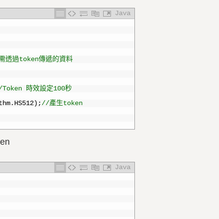
Java
d 需透過token傳遞的資料
/Token 時效設定100秒
thm
.
HS512
)
;
//產生token
en
Java