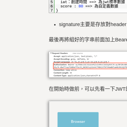
5
iat
：創建時間
==
>
為
jwt
標準數據
6
score
:
80
==
>
為自定義數據
7
}
signature主要是存放對heade
最後再將組好的字串前面加上Bearer存放
在開始時做前，可以先看一下JWT