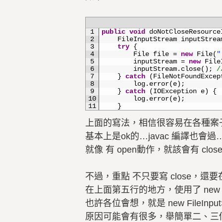
1
public
void
doNotCloseResource
2
FileInputStream 
inputStrea
3
try
{
4
File 
file
=
new
File
(
"
5
inputStream
=
new
File
6
inputStream
.
close
(
)
;
/
7
}
catch
(
FileNotFoundExcep
8
log
.
error
(
e
)
;
9
}
catch
(
IOException
e
)
{
10
log
.
error
(
e
)
;
11
}
上面的寫法，相信很容易在各種案
基本上是ok的…javac 編譯也會
就像 有 open動作，就該會有 clo
不過，重點 不只要寫 close，
在上面第五行的地方，使用了 new FileIn
也許各位會想，就是 new FileInp
原因可能會有很多，舉簡單二、三