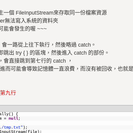
 FileInputStream來存取同一份檔案資源
ser無法寫入系統的資料夾
能會發生的喔 ~~~
，會一路從上往下執行，然後略過 catch。
try { } 的區塊，然後進入 catch 的部份。
直接跳到第七行的 catch ，
(*進而可能會導致記憶體一直浪費，而沒有被回收，也就是所謂的
第九行
ally
(
)
{
m
=
null
;
./tmp.txt"
)
;
InputStream
(
file
)
;