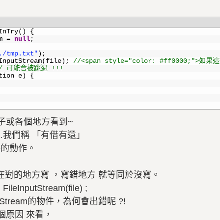
InTry
(
)
{
m
=
null
;
./tmp.txt"
)
;
InputStream
(
file
)
;
//<span style="color: #ff0000;"
/ 可能會被跳過 !!!
tion
e
)
{
子或各個地方看到~
過…我們稱 「有借有還」
se的動作。
還要在對的地方寫 ，寫錯地方 就等同於沒寫。
putStream(file) ;
utStream的物件，為何會出錯呢 ?!
個原因 來看，