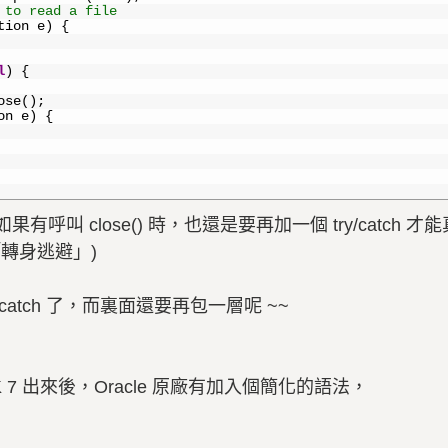
 to read a file
tion
e
)
{
l
)
{
ose
(
)
;
on
e
)
{
叫 close() 時，也還是要再加一個 try/catch 
「轉身逃避」)
catch 了，而裏面還要再包一層呢 ~~
 7 出來後，Oracle 原廠有加入個簡化的語法，