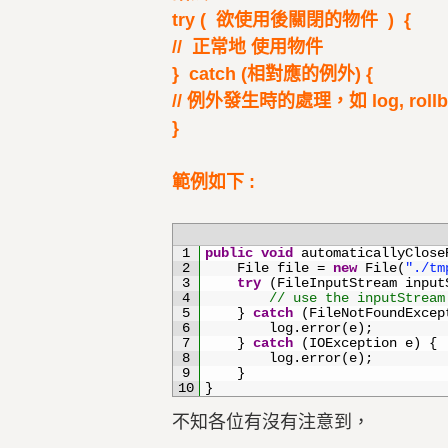
try ( 欲使用後關閉的物件 ) {
// 正常地 使用物件
} catch (相對應的例外) {
// 例外發生時的處理，如 log, rollba
}
範例如下 :
1
public
void
automaticallyClose
2
File 
file
=
new
File
(
"./tm
3
try
(
FileInputStream 
input
4
// use the inputStream
5
}
catch
(
FileNotFoundExcep
6
log
.
error
(
e
)
;
7
}
catch
(
IOException
e
)
{
8
log
.
error
(
e
)
;
9
}
10
}
不知各位有沒有注意到，