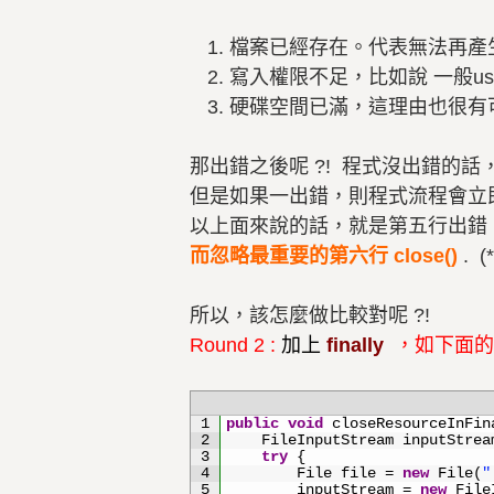
檔案已經存在。代表無法再產生一個
寫入權限不足，比如說 一般u
硬碟空間已滿，這理由也很有可
那出錯之後呢 ?! 程式沒出錯的話
但是如果一出錯，則程式流程會立即跳出 
以上面來說的話，就是第五行出錯，會
而忽略最重要的第六行 close()
. 
所以，該怎麼做比較對呢 ?!
Round 2 :
加上
finally
，如下面的
1
public
void
closeResourceInFin
2
FileInputStream 
inputStrea
3
try
{
4
File 
file
=
new
File
(
"
5
inputStream
=
new
File