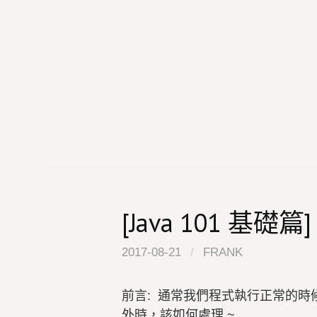
Skip
to
content
[Java 101 基礎
2017-08-21
/
FRANK
前言: 通常我們程式執行正常的
外時，該如何處理 ~