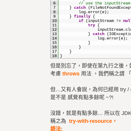
6
// use the inputStream
7
}
catch
(
FileNotFoundExcep
8
log
.
error
(
e
)
;
9
}
finally
{
10
if
(
inputStream
!=
nul
11
try
{
12
inputStream
.
cl
13
}
catch
(
IOExcepti
14
log
.
error
(
e
)
;
15
}
16
}
17
}
18
}
但是別忘了，即使在第九行之後，如果有呼
考慮
throws
用法 ，我們稱之謂 
但…又有人會說，為何已經用 try / 
是不是 感覺有點多餘呢 ~?!
沒錯，就是有點多餘… 所以在 JDK
稱之為
try-with-resource，
語法: