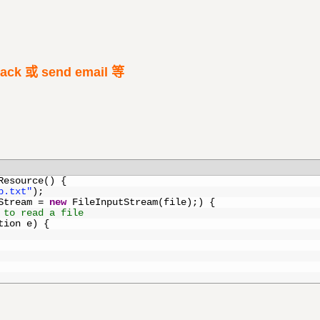
ck 或 send email 等
Resource
(
)
{
p.txt"
)
;
Stream
=
new
FileInputStream
(
file
)
;
)
{
 to read a file
tion
e
)
{