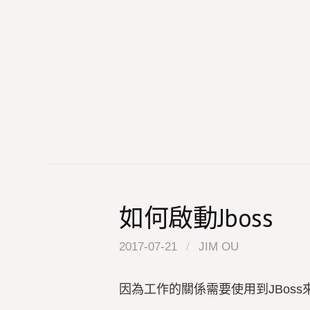
Skip
to
content
如何啟動Jboss
2017-07-21
/
JIM OU
因為工作的關係需要使用到JBos