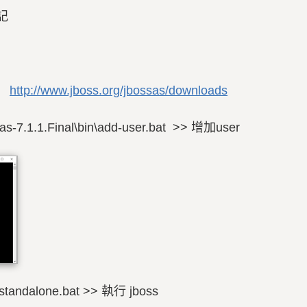
記
al
http://www.jboss.org/jbossas/downloads
as-7.1.1.Final\bin\add-user.bat >> 增加user
n\standalone.bat >> 執行 jboss