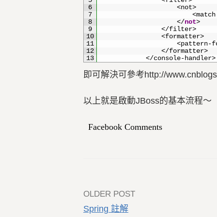
5
<filter>
6
<not>
7
<
match
8
<
/
not
>
9
<
/
filter
>
10
<formatter>
11
<
pattern
-
f
12
<
/
formatter
>
13
<
/
console
-
handler
>
即可解決可參考http://www.cnblogs.c
以上就是啟動JBoss的基本流程～
Facebook Comments
Post
OLDER POST
Spring 註解