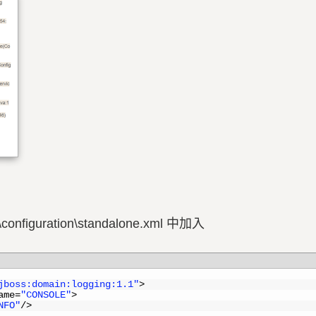
ne\configuration\standalone.xml 中加入
jboss:domain:logging:1.1"
>
ame
=
"CONSOLE"
>
NFO"
/
>