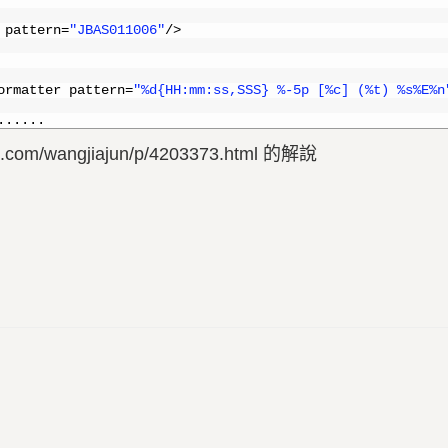
 
pattern
=
"JBAS011006"
/
>
ormatter 
pattern
=
"%d{HH:mm:ss,SSS} %-5p [%c] (%t) %s%E%n
.
.
.
.
.
.
om/wangjiajun/p/4203373.html 的解說