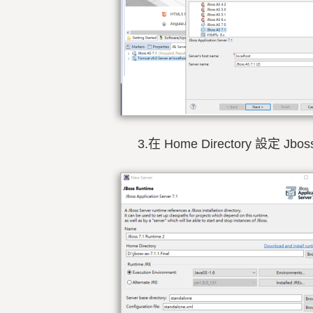
3.在 Home Directory 設定 J