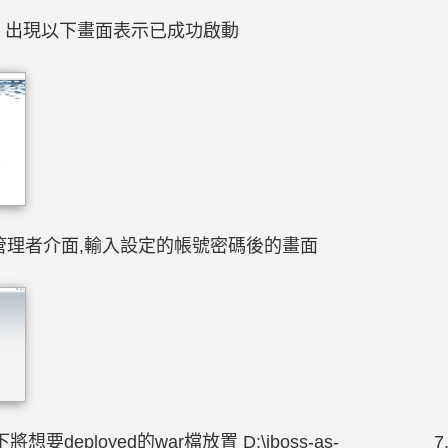
st:8080 出現以下畫面表示已成功啟動
 >> jboss 管理者介面,輸入設定的帳號密碼後的畫面
況下將想要deployed的war檔放置 D:\jboss-as- 7.1.1.Fi