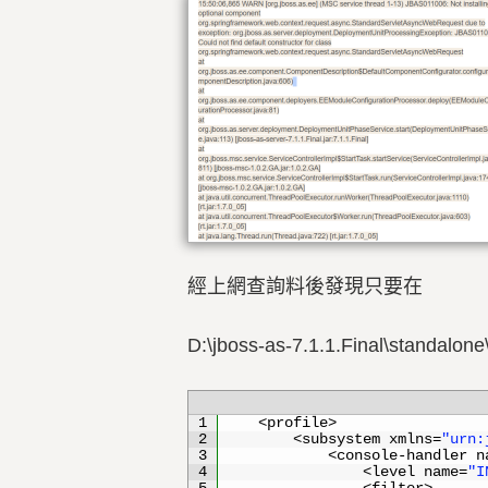
經上網查詢料後發現只要在
D:\jboss-as-7.1.1.Final\standalo
1
<profile>
2
<
subsystem 
xmlns
=
"urn:
3
<
console
-
handler 
n
4
<
level 
name
=
"I