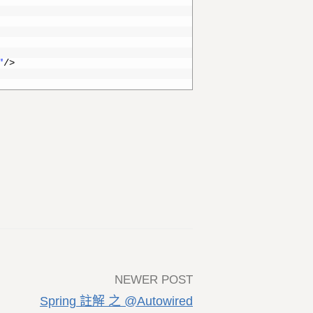
"
/
>
NEWER POST
Spring 註解 之 @Autowired